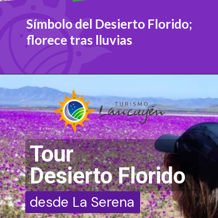
Símbolo del Desierto Florido;
florece tras lluvias
Tour
Desierto Florido
desde La Serena