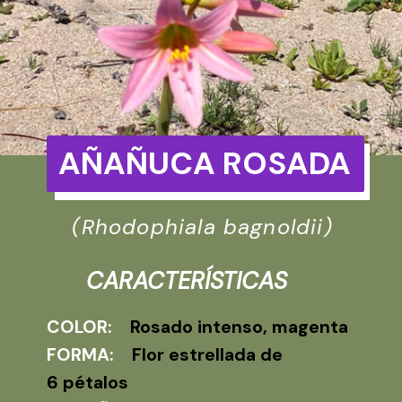
AÑAÑUCA ROSADA
(Rhodophiala bagnoldii)
CARACTERÍSTICAS
COLOR:
Rosado intenso, magenta
FORMA:
Flor estrellada de
6 pétalos