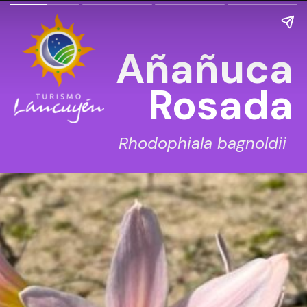
Añañuca
Rosada
Rhodophiala bagnoldii