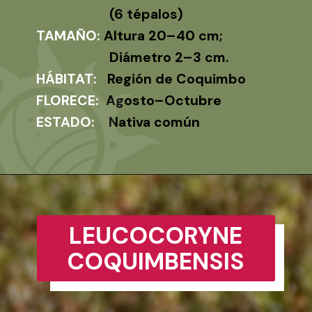
(6 tépalos)
TAMAÑO:
Altura 20–40 cm;
Diámetro 2–3 cm.
HÁBITAT:
Región de Coquimbo
FLORECE:
Agosto–Octubre
ESTADO:
Nativa común
LEUCOCORYNE
COQUIMBENSIS