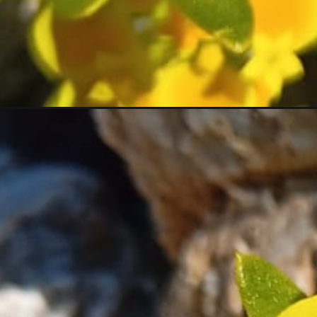
Abriendo...
https://turismolancuyen.cl/tour-desierto-florido