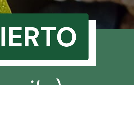
SIERTO
umila)