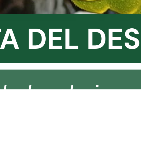
A DEL DE
kshanksia p