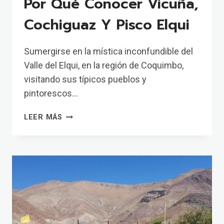
Por Qué Conocer Vicuña,
Cochiguaz Y Pisco Elqui
Sumergirse en la mística inconfundible del
Valle del Elqui, en la región de Coquimbo,
visitando sus típicos pueblos y
pintorescos…
POR
LEER MÁS
QUÉ
CONOCER
VICUÑA,
COCHIGUAZ
Y
PISCO
ELQUI