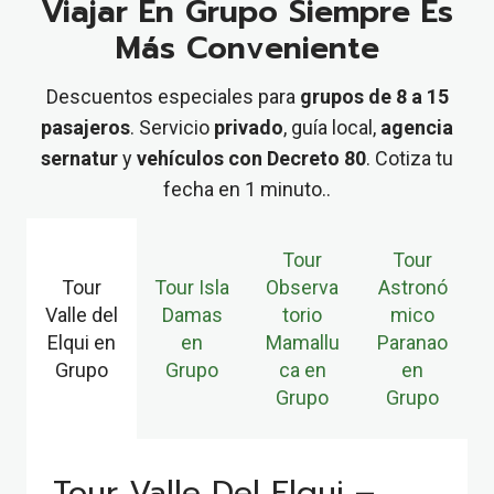
Viajar En Grupo Siempre Es
Más Conveniente
Descuentos especiales para
grupos de 8 a 15
pasajeros
. Servicio
privado
, guía local,
agencia
sernatur
y
vehículos con Decreto 80
. Cotiza tu
fecha en 1 minuto..
Tour
Tour
Tour
Tour Isla
Observa
Astronó
Valle del
Damas
torio
mico
Elqui en
en
Mamallu
Paranao
Grupo
Grupo
ca en
en
Grupo
Grupo
Tour Valle Del Elqui –