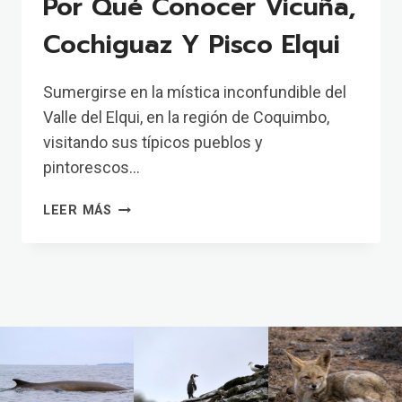
Por Qué Conocer Vicuña,
Cochiguaz Y Pisco Elqui
Sumergirse en la mística inconfundible del
Valle del Elqui, en la región de Coquimbo,
visitando sus típicos pueblos y
pintorescos…
POR
LEER MÁS
QUÉ
CONOCER
VICUÑA,
COCHIGUAZ
Y
PISCO
ELQUI