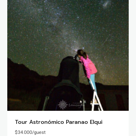
Tour Astronómico Paranao Elqui
$
34.000
/guest