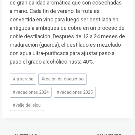
de gran calidad aromática que son cosechadas
a mano. Cada fin de verano. la fruta es
convertida en vino para luego ser destilada en
antiguos alambiques de cobre en un proceso de
doble destilación. Después de 12 a 24 meses de
maduración (guarda), el destilado es mezclado
con agua ultra-purificada para ajustar paso a
paso el grado alcohólico hasta 40%.-
Etiquetas
#
la serena
#
región de coquimbo
de
la
#
vacaciones 2024
#
vacaciones 2025
entrada:
#
valle del elqui