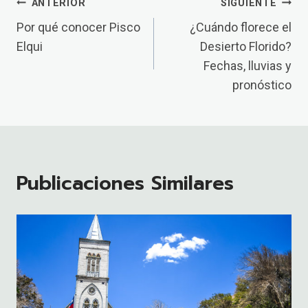
Navegación
ANTERIOR
SIGUIENTE
De
Por qué conocer Pisco
¿Cuándo florece el
Elqui
Desierto Florido?
Entradas
Fechas, lluvias y
pronóstico
Publicaciones Similares